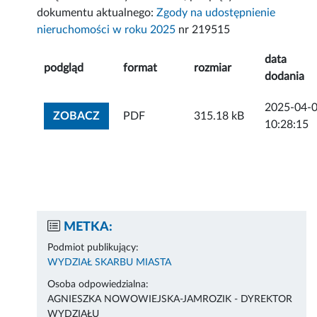
dokumentu aktualnego:
Zgody na udostępnienie
nieruchomości w roku 2025
nr 219515
data
podgląd
format
rozmiar
dodania
2025-04-
ZOBACZ ZAŁĄCZNIK
ZOBACZ
PDF
315.18 kB
10:28:15
METKA:
Podmiot publikujący:
WYDZIAŁ SKARBU MIASTA
Osoba odpowiedzialna:
AGNIESZKA NOWOWIEJSKA-JAMROZIK - DYREKTOR
WYDZIAŁU