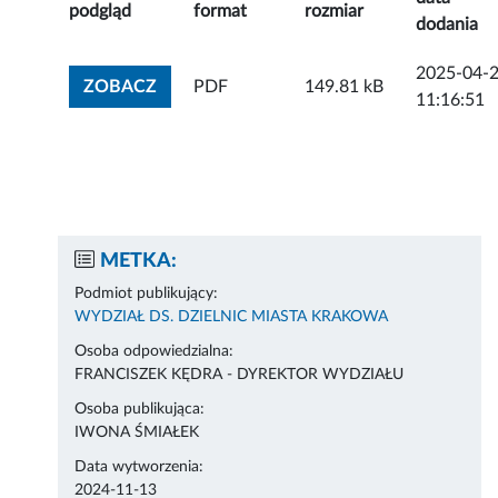
podgląd
format
rozmiar
dodania
2025-04-
ZOBACZ ZAŁĄCZNIK
ZOBACZ
PDF
149.81 kB
11:16:51
METKA:
Podmiot publikujący:
WYDZIAŁ DS. DZIELNIC MIASTA KRAKOWA
Osoba odpowiedzialna:
FRANCISZEK KĘDRA - DYREKTOR WYDZIAŁU
Osoba publikująca:
IWONA ŚMIAŁEK
Data wytworzenia:
2024-11-13