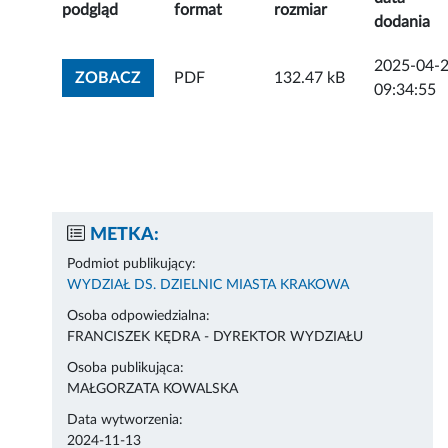
podgląd
format
rozmiar
dodania
2025-04-
ZOBACZ ZAŁĄCZNIK
ZOBACZ
PDF
132.47 kB
09:34:55
METKA:
Podmiot publikujący:
WYDZIAŁ DS. DZIELNIC MIASTA KRAKOWA
Osoba odpowiedzialna:
FRANCISZEK KĘDRA - DYREKTOR WYDZIAŁU
Osoba publikująca:
MAŁGORZATA KOWALSKA
Data wytworzenia:
2024-11-13