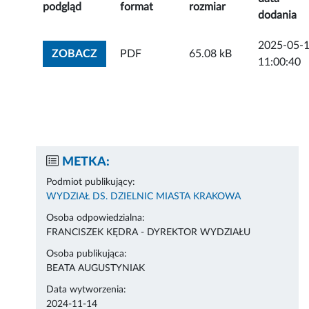
podgląd
format
rozmiar
dodania
2025-05-
ZOBACZ ZAŁĄCZNIK
ZOBACZ
PDF
65.08 kB
11:00:40
METKA:
Podmiot publikujący:
WYDZIAŁ DS. DZIELNIC MIASTA KRAKOWA
Osoba odpowiedzialna:
FRANCISZEK KĘDRA - DYREKTOR WYDZIAŁU
Osoba publikująca:
BEATA AUGUSTYNIAK
Data wytworzenia:
2024-11-14