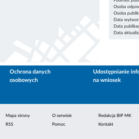
Podmiot publ
Osoba odpowi
Osoba publik
Data wytworz
Data publikac
Data aktualiza
Ochrona danych
Udostępnianie inf
osobowych
na wniosek
Mapa strony
O serwisie
Redakcja BIP MK
RSS
Pomoc
Kontakt