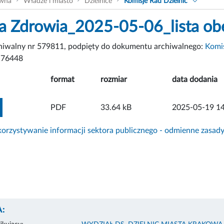
ówna
Władze i miasto
Dzielnice
Komisje Rad Dzielnic
a Zdrowia_2025-05-06_lista ob
chiwalny nr 579811, podpięty do dokumentu archiwalnego:
Komis
176448
format
rozmiar
data dodania
ZOBACZ ZAŁĄCZNIK
PDF
33.64 kB
2025-05-19 14
rzystywanie informacji sektora publicznego - odmienne zasad
: