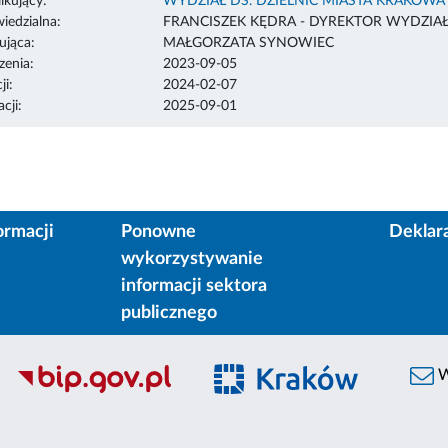
ikujący:
WYDZIAŁ DS. DZIELNIC MIASTA KRAKOWA
edzialna:
FRANCISZEK KĘDRA - DYREKTOR WYDZIA
ująca:
MAŁGORZATA SYNOWIEC
enia:
2023-09-05
ji:
2024-02-07
cji:
2025-09-01
ormacji
Ponowne
Deklar
wykorzystywanie
informacji sektora
publicznego
W