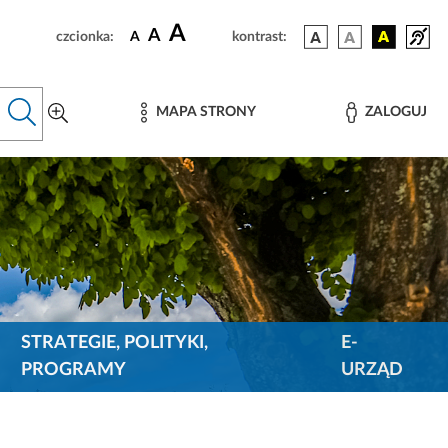
A
A
czcionka:
A
kontrast:
MAPA STRONY
ZALOGUJ
STRATEGIE, POLITYKI,
E-
PROGRAMY
URZĄD