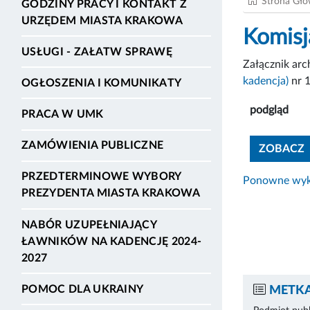
Strona Gł
GODZINY PRACY I KONTAKT Z
URZĘDEM MIASTA KRAKOWA
Komisj
USŁUGI - ZAŁATW SPRAWĘ
Załącznik ar
kadencja)
nr 
OGŁOSZENIA I KOMUNIKATY
podgląd
PRACA W UMK
ZAMÓWIENIA PUBLICZNE
ZOBACZ
PRZEDTERMINOWE WYBORY
Ponowne wyko
PREZYDENTA MIASTA KRAKOWA
NABÓR UZUPEŁNIAJĄCY
ŁAWNIKÓW NA KADENCJĘ 2024-
2027
POMOC DLA UKRAINY
METKA