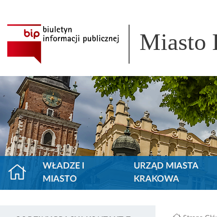
Miasto
WŁADZE I
URZĄD MIASTA
MIASTO
KRAKOWA