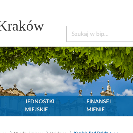
 Kraków
Szukaj w bip
JEDNOSTKI
FINANSE I
MIEJSKIE
MIENIE