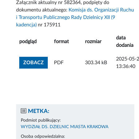
Załącznik aktualny nr 582364, podpięty do
dokumentu aktualnego:
Komisja ds. Organizacji Ruchu
i Transportu Publicznego Rady Dzielnicy XII (9
kadencja)
nr 175911
data
podgląd
format
rozmiar
dodania
2025-05-
ZOBACZ ZAŁĄCZNIK
ZOBACZ
PDF
303.34 kB
13:36:40
METKA:
Podmiot publikujący:
WYDZIAŁ DS. DZIELNIC MIASTA KRAKOWA
Osoba odpowiedzialna: