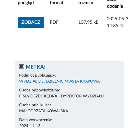
podgląd
format
rozmiar
dodania
2025-05-
ZOBACZ ZAŁĄCZNIK
ZOBACZ
PDF
107.95 kB
14:35:45
METKA:
Podmiot publikujący:
WYDZIAŁ DS. DZIELNIC MIASTA KRAKOWA
Osoba odpowiedzialna:
FRANCISZEK KĘDRA - DYREKTOR WYDZIAŁU
Osoba publikująca:
MAŁGORZATA KOWALSKA
Data wytworzenia:
2024-11-13