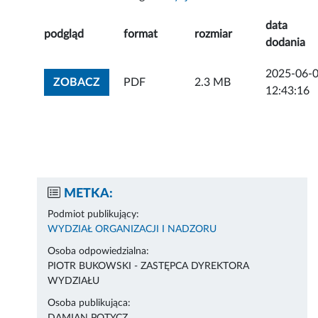
data
podgląd
format
rozmiar
dodania
2025-06-
ZOBACZ ZAŁĄCZNIK
ZOBACZ
PDF
2.3 MB
12:43:16
METKA:
Podmiot publikujący:
WYDZIAŁ ORGANIZACJI I NADZORU
Osoba odpowiedzialna:
PIOTR BUKOWSKI - ZASTĘPCA DYREKTORA
WYDZIAŁU
Osoba publikująca: