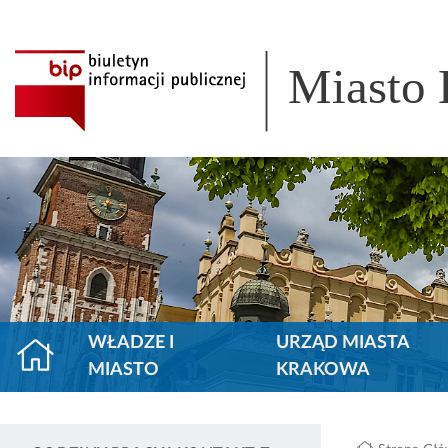
Miasto
WŁADZE I
URZĄD MIASTA
MIASTO
KRAKOWA