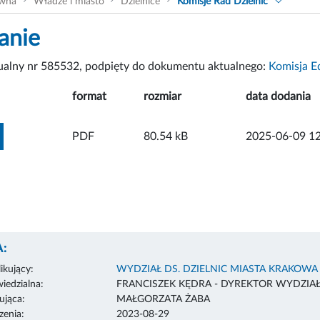
ówna
Władze i miasto
Dzielnice
Komisje Rad Dzielnic
anie
tualny nr 585532, podpięty do dokumentu aktualnego:
Komisja Ed
format
rozmiar
data dodania
ZOBACZ ZAŁĄCZNIK
PDF
80.54 kB
2025-06-09 12
:
ikujący:
WYDZIAŁ DS. DZIELNIC MIASTA KRAKOWA
edzialna:
FRANCISZEK KĘDRA - DYREKTOR WYDZIA
ująca:
MAŁGORZATA ŻABA
enia:
2023-08-29