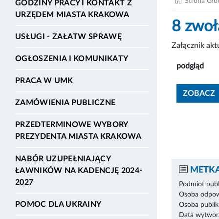
Strona Gł
GODZINY PRACY I KONTAKT Z
URZĘDEM MIASTA KRAKOWA
8 zwoł
USŁUGI - ZAŁATW SPRAWĘ
Załącznik ak
OGŁOSZENIA I KOMUNIKATY
podgląd
PRACA W UMK
ZOBACZ
ZAMÓWIENIA PUBLICZNE
PRZEDTERMINOWE WYBORY
PREZYDENTA MIASTA KRAKOWA
NABÓR UZUPEŁNIAJĄCY
METKA
ŁAWNIKÓW NA KADENCJĘ 2024-
2027
Podmiot publ
Osoba odpowi
POMOC DLA UKRAINY
Osoba publik
Data wytworz