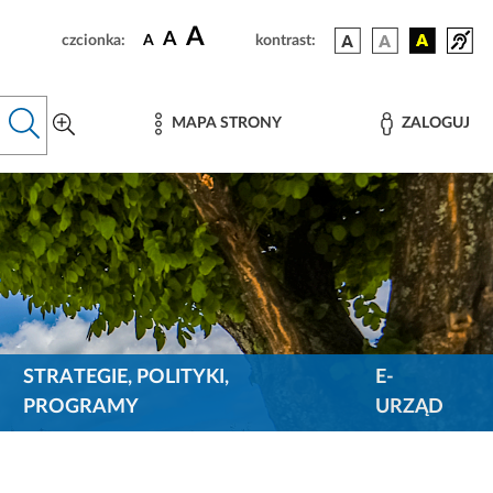
A
A
czcionka:
A
kontrast:
MAPA STRONY
ZALOGUJ
STRATEGIE, POLITYKI,
E-
PROGRAMY
URZĄD