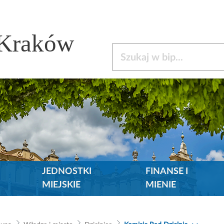
 Kraków
Szukaj w bip
JEDNOSTKI
FINANSE I
MIEJSKIE
MIENIE