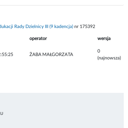
ukacji Rady Dzielnicy III (9 kadencja)
nr 175392
operator
wersja
0
:55:25
ŻABA MAŁGORZATA
(najnowsza)
ŁU