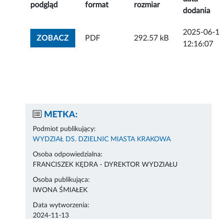
podgląd
format
rozmiar
dodania
2025-06-
ZOBACZ ZAŁĄCZNIK
ZOBACZ
PDF
292.57 kB
12:16:07
METKA:
Podmiot publikujący:
WYDZIAŁ DS. DZIELNIC MIASTA KRAKOWA
Osoba odpowiedzialna:
FRANCISZEK KĘDRA - DYREKTOR WYDZIAŁU
Osoba publikująca:
IWONA ŚMIAŁEK
Data wytworzenia:
2024-11-13