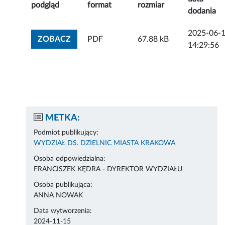
podgląd
format
rozmiar
dodania
2025-06-
ZOBACZ ZAŁĄCZNIK
ZOBACZ
PDF
67.88 kB
14:29:56
METKA:
Podmiot publikujący:
WYDZIAŁ DS. DZIELNIC MIASTA KRAKOWA
Osoba odpowiedzialna:
FRANCISZEK KĘDRA - DYREKTOR WYDZIAŁU
Osoba publikująca:
ANNA NOWAK
Data wytworzenia:
2024-11-15