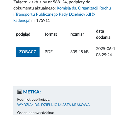
Załącznik aktualny nr 588124, podpięty do
dokumentu aktualnego:
Komisja ds. Organizacji Ruchu
i Transportu Publicznego Rady Dzielnicy XII (9
kadencja)
nr 175911
data
podgląd
format
rozmiar
dodania
2025-06-
ZOBACZ ZAŁĄCZNIK
ZOBACZ
PDF
309.45 kB
08:29:24
METKA:
Podmiot publikujący:
WYDZIAŁ DS. DZIELNIC MIASTA KRAKOWA
Osoba odpowiedzialna: