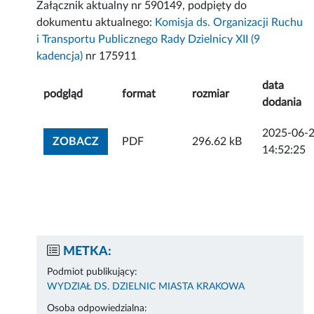
Załącznik aktualny nr 590149, podpięty do
dokumentu aktualnego:
Komisja ds. Organizacji Ruchu
i Transportu Publicznego Rady Dzielnicy XII (9
kadencja)
nr 175911
data
podgląd
format
rozmiar
dodania
2025-06-
ZOBACZ ZAŁĄCZNIK
ZOBACZ
PDF
296.62 kB
14:52:25
METKA:
Podmiot publikujący:
WYDZIAŁ DS. DZIELNIC MIASTA KRAKOWA
Osoba odpowiedzialna: