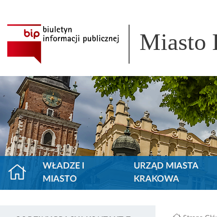
Miasto
WŁADZE I
URZĄD MIASTA
MIASTO
KRAKOWA