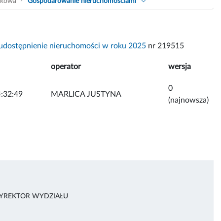
akowa
Gospodarowanie nieruchomościami
udostępnienie nieruchomości w roku 2025
nr 219515
operator
wersja
0
:32:49
MARLICA JUSTYNA
(najnowsza)
DYREKTOR WYDZIAŁU