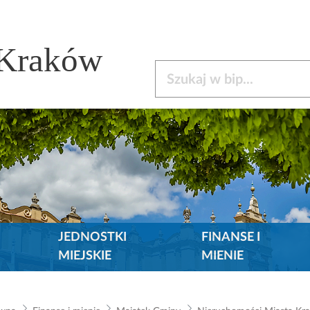
 Kraków
Szukaj w bip
JEDNOSTKI
FINANSE I
MIEJSKIE
MIENIE