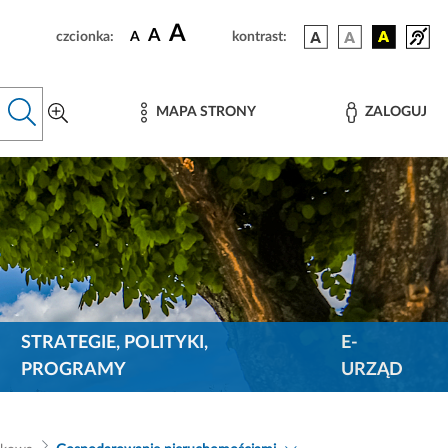
A
A
czcionka:
A
kontrast:
MAPA STRONY
ZALOGUJ
STRATEGIE, POLITYKI,
E-
PROGRAMY
URZĄD