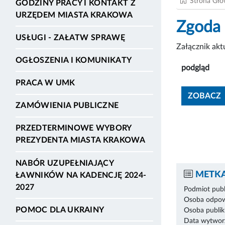
Strona Gł
GODZINY PRACY I KONTAKT Z
URZĘDEM MIASTA KRAKOWA
Zgoda 
USŁUGI - ZAŁATW SPRAWĘ
Załącznik ak
OGŁOSZENIA I KOMUNIKATY
podgląd
PRACA W UMK
ZOBACZ
ZAMÓWIENIA PUBLICZNE
PRZEDTERMINOWE WYBORY
PREZYDENTA MIASTA KRAKOWA
NABÓR UZUPEŁNIAJĄCY
METKA
ŁAWNIKÓW NA KADENCJĘ 2024-
2027
Podmiot publ
Osoba odpowi
POMOC DLA UKRAINY
Osoba publik
Data wytworz