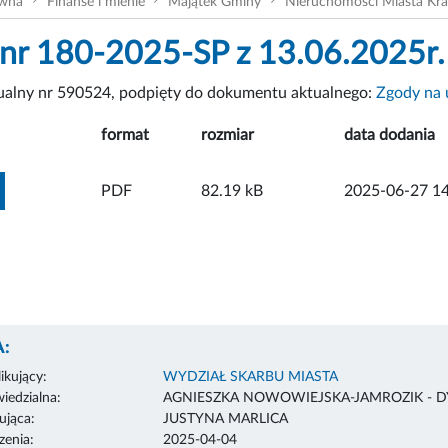
ówna
Finanse i mienie
Majątek Gminy
Nieruchomości Miasta Kr
nr 180-2025-SP z 13.06.2025r.
tualny nr 590524, podpięty do dokumentu aktualnego:
Zgody na 
format
rozmiar
data dodania
ZOBACZ ZAŁĄCZNIK
PDF
82.19 kB
2025-06-27 14
:
ikujący:
WYDZIAŁ SKARBU MIASTA
edzialna:
AGNIESZKA NOWOWIEJSKA-JAMROZIK - 
ująca:
JUSTYNA MARLICA
enia:
2025-04-04