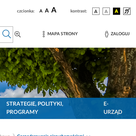
A
A
czcionka:
A
kontrast:
MAPA STRONY
ZALOGUJ
STRATEGIE, POLITYKI,
E-
PROGRAMY
URZĄD