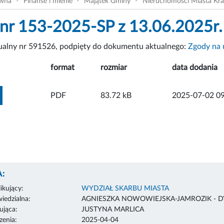
ówna
Finanse i mienie
Majątek Gminy
Nieruchomości Miasta Kr
nr 153-2025-SP z 13.06.2025r.
tualny nr 591526, podpięty do dokumentu aktualnego:
Zgody na 
format
rozmiar
data dodania
ZOBACZ ZAŁĄCZNIK
PDF
83.72 kB
2025-07-02 09
:
ikujący:
WYDZIAŁ SKARBU MIASTA
edzialna:
AGNIESZKA NOWOWIEJSKA-JAMROZIK - 
ująca:
JUSTYNA MARLICA
enia:
2025-04-04