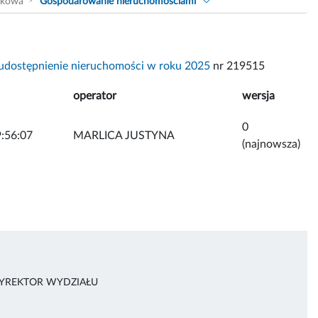
akowa
Gospodarowanie nieruchomościami
udostępnienie nieruchomości w roku 2025
nr 219515
operator
wersja
0
:56:07
MARLICA JUSTYNA
(najnowsza)
DYREKTOR WYDZIAŁU