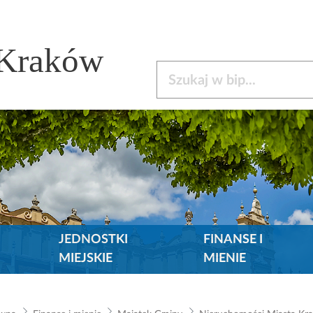
 Kraków
Szukaj w bip
JEDNOSTKI
FINANSE I
MIEJSKIE
MIENIE