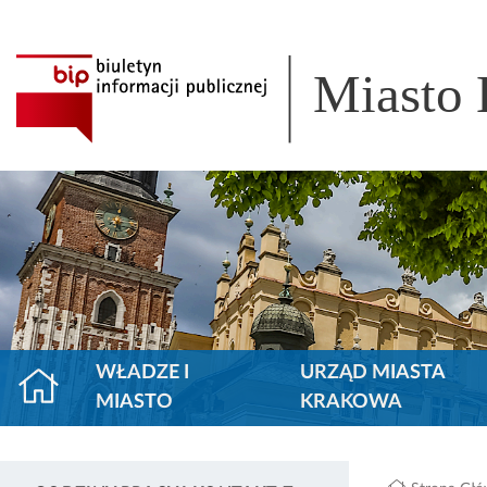
Miasto
WŁADZE I
URZĄD MIASTA
MIASTO
KRAKOWA