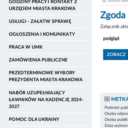
Strona Gł
GODZINY PRACY I KONTAKT Z
URZĘDEM MIASTA KRAKOWA
Zgoda 
USŁUGI - ZAŁATW SPRAWĘ
Załącznik ak
OGŁOSZENIA I KOMUNIKATY
podgląd
PRACA W UMK
ZOBACZ
ZAMÓWIENIA PUBLICZNE
PRZEDTERMINOWE WYBORY
PREZYDENTA MIASTA KRAKOWA
NABÓR UZUPEŁNIAJĄCY
METKA
ŁAWNIKÓW NA KADENCJĘ 2024-
2027
Podmiot publ
Osoba odpowi
POMOC DLA UKRAINY
Osoba publik
Data wytworz