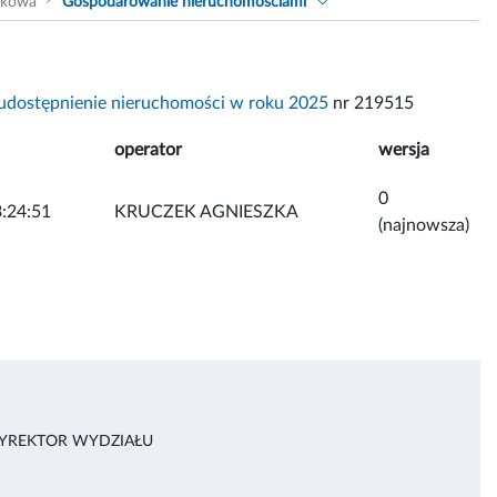
akowa
Gospodarowanie nieruchomościami
udostępnienie nieruchomości w roku 2025
nr 219515
operator
wersja
0
:24:51
KRUCZEK AGNIESZKA
(najnowsza)
DYREKTOR WYDZIAŁU