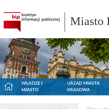
Miasto
WŁADZE I
URZĄD MIASTA
MIASTO
KRAKOWA