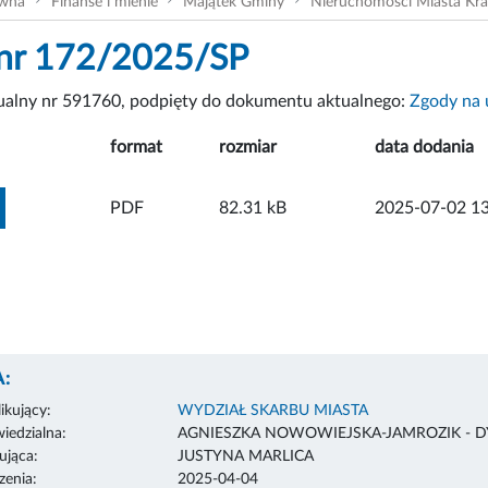
ówna
Finanse i mienie
Majątek Gminy
Nieruchomości Miasta Kr
 nr 172/2025/SP
tualny nr 591760, podpięty do dokumentu aktualnego:
Zgody na 
format
rozmiar
data dodania
ZOBACZ ZAŁĄCZNIK
PDF
82.31 kB
2025-07-02 13
:
ikujący:
WYDZIAŁ SKARBU MIASTA
edzialna:
AGNIESZKA NOWOWIEJSKA-JAMROZIK - 
ująca:
JUSTYNA MARLICA
enia:
2025-04-04