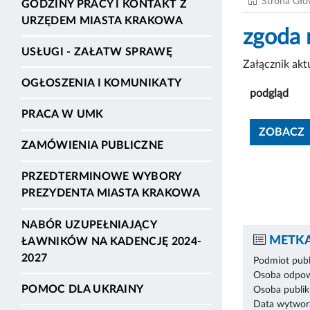
Strona Gł
GODZINY PRACY I KONTAKT Z
URZĘDEM MIASTA KRAKOWA
zgoda
USŁUGI - ZAŁATW SPRAWĘ
Załącznik ak
OGŁOSZENIA I KOMUNIKATY
podgląd
PRACA W UMK
ZOBACZ
ZAMÓWIENIA PUBLICZNE
PRZEDTERMINOWE WYBORY
PREZYDENTA MIASTA KRAKOWA
NABÓR UZUPEŁNIAJĄCY
METKA
ŁAWNIKÓW NA KADENCJĘ 2024-
2027
Podmiot publ
Osoba odpowi
POMOC DLA UKRAINY
Osoba publik
Data wytworz