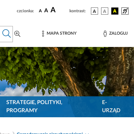
A
A
czcionka:
A
kontrast:
MAPA STRONY
ZALOGUJ
STRATEGIE, POLITYKI,
E-
PROGRAMY
URZĄD