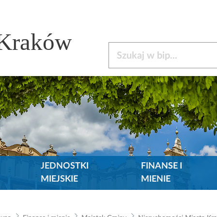
 Kraków
Szukaj w bip
JEDNOSTKI
FINANSE I
MIEJSKIE
MIENIE