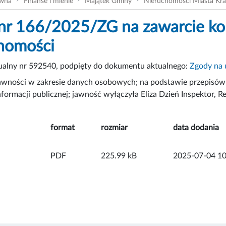
ówna
Finanse i mienie
Majątek Gminy
Nieruchomości Miasta Kr
nr 166/2025/ZG na zawarcie ko
homości
tualny nr 592540, podpięty do dokumentu aktualnego:
Zgody na 
awności w zakresie danych osobowych; na podstawie przepisów 
nformacji publicznej; jawność wyłączyła Eliza Dzień Inspektor, 
format
rozmiar
data dodania
PDF
225.99 kB
2025-07-04 10