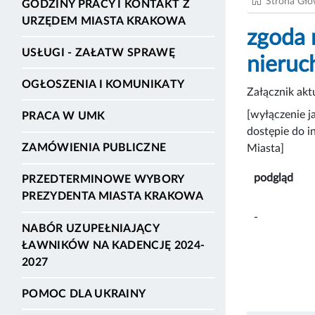
Strona Gł
GODZINY PRACY I KONTAKT Z
URZĘDEM MIASTA KRAKOWA
zgoda 
USŁUGI - ZAŁATW SPRAWĘ
nieruc
OGŁOSZENIA I KOMUNIKATY
Załącznik ak
[wyłączenie j
PRACA W UMK
dostępie do i
ZAMÓWIENIA PUBLICZNE
Miasta]
podgląd
PRZEDTERMINOWE WYBORY
PREZYDENTA MIASTA KRAKOWA
-
NABÓR UZUPEŁNIAJĄCY
ŁAWNIKÓW NA KADENCJĘ 2024-
2027
POMOC DLA UKRAINY