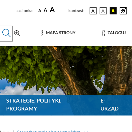
A
A
czcionka:
A
kontrast:
MAPA STRONY
ZALOGUJ
STRATEGIE, POLITYKI,
E-
PROGRAMY
URZĄD