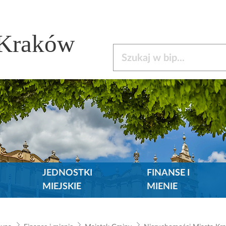
 Kraków
Szukaj w bip
JEDNOSTKI
FINANSE I
MIEJSKIE
MIENIE