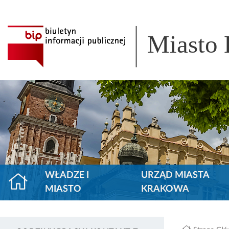
Miasto
WŁADZE I
URZĄD MIASTA
MIASTO
KRAKOWA