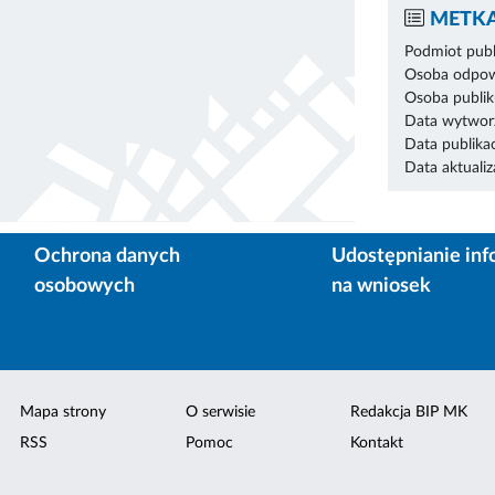
METKA
Podmiot publ
Osoba odpowi
Osoba publik
Data wytworz
Data publikac
Data aktualiza
Ochrona danych
Udostępnianie inf
osobowych
na wniosek
Mapa strony
O serwisie
Redakcja BIP MK
RSS
Pomoc
Kontakt