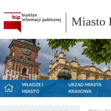
Miasto
WŁADZE I
URZĄD MIASTA
MIASTO
KRAKOWA