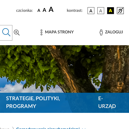
A
A
czcionka:
A
kontrast:
MAPA STRONY
ZALOGUJ
STRATEGIE, POLITYKI,
E-
PROGRAMY
URZĄD