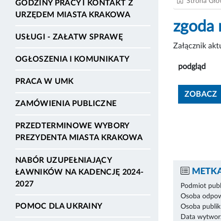
Strona Gł
GODZINY PRACY I KONTAKT Z
URZĘDEM MIASTA KRAKOWA
zgoda
USŁUGI - ZAŁATW SPRAWĘ
Załącznik ak
OGŁOSZENIA I KOMUNIKATY
podgląd
PRACA W UMK
ZOBACZ
ZAMÓWIENIA PUBLICZNE
PRZEDTERMINOWE WYBORY
PREZYDENTA MIASTA KRAKOWA
NABÓR UZUPEŁNIAJĄCY
METKA
ŁAWNIKÓW NA KADENCJĘ 2024-
2027
Podmiot publ
Osoba odpowi
POMOC DLA UKRAINY
Osoba publik
Data wytworz