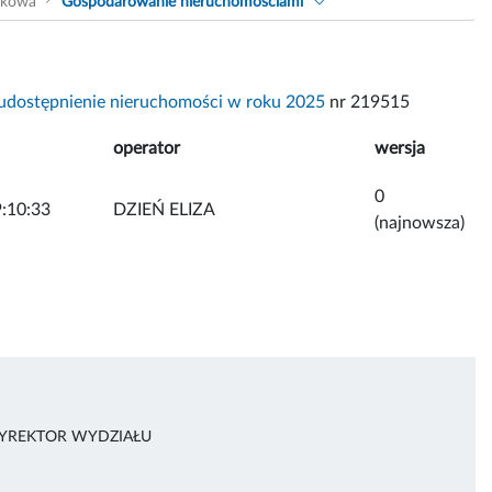
akowa
Gospodarowanie nieruchomościami
udostępnienie nieruchomości w roku 2025
nr 219515
operator
wersja
0
:10:33
DZIEŃ ELIZA
(najnowsza)
DYREKTOR WYDZIAŁU