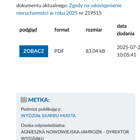
dokumentu aktualnego:
Zgody na udostępnienie
nieruchomości w roku 2025
nr 219515
data
podgląd
format
rozmiar
dodania
2025-07-
ZOBACZ ZAŁĄCZNIK
ZOBACZ
PDF
83.04 kB
10:05:41
METKA:
Podmiot publikujący:
WYDZIAŁ SKARBU MIASTA
Osoba odpowiedzialna:
AGNIESZKA NOWOWIEJSKA-JAMROZIK - DYREKTOR
WYDZIAŁU