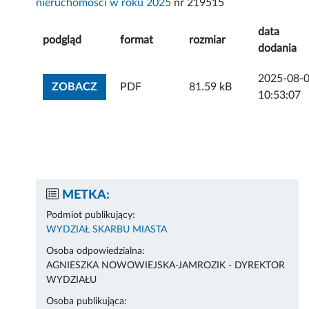
nieruchomości w roku 2025
nr 219515
data
podgląd
format
rozmiar
dodania
2025-08-
ZOBACZ ZAŁĄCZNIK
ZOBACZ
PDF
81.59 kB
10:53:07
METKA:
Podmiot publikujący:
WYDZIAŁ SKARBU MIASTA
Osoba odpowiedzialna:
AGNIESZKA NOWOWIEJSKA-JAMROZIK - DYREKTOR
WYDZIAŁU
Osoba publikująca: