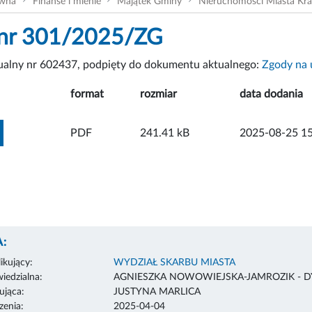
ówna
Finanse i mienie
Majątek Gminy
Nieruchomości Miasta Kr
 nr 301/2025/ZG
tualny nr 602437, podpięty do dokumentu aktualnego:
Zgody na 
format
rozmiar
data dodania
ZOBACZ ZAŁĄCZNIK
PDF
241.41 kB
2025-08-25 15
:
ikujący:
WYDZIAŁ SKARBU MIASTA
edzialna:
AGNIESZKA NOWOWIEJSKA-JAMROZIK - 
ująca:
JUSTYNA MARLICA
enia:
2025-04-04