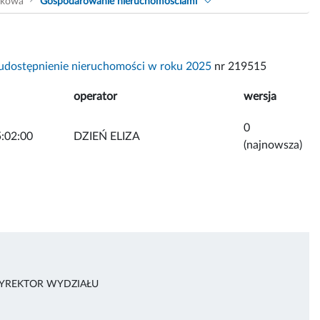
akowa
Gospodarowanie nieruchomościami
udostępnienie nieruchomości w roku 2025
nr 219515
operator
wersja
0
:02:00
DZIEŃ ELIZA
(najnowsza)
DYREKTOR WYDZIAŁU