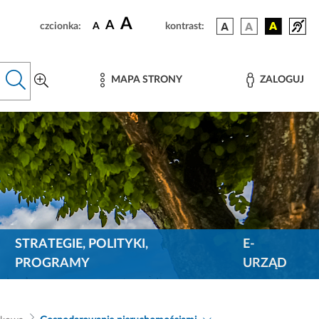
A
A
czcionka:
A
kontrast:
MAPA STRONY
ZALOGUJ
STRATEGIE, POLITYKI,
E-
PROGRAMY
URZĄD