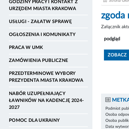
Strona Gł
GODZINY PRACY I KONTAKT Z
URZĘDEM MIASTA KRAKOWA
zgoda
USŁUGI - ZAŁATW SPRAWĘ
Załącznik ak
OGŁOSZENIA I KOMUNIKATY
podgląd
PRACA W UMK
ZOBACZ
ZAMÓWIENIA PUBLICZNE
PRZEDTERMINOWE WYBORY
PREZYDENTA MIASTA KRAKOWA
NABÓR UZUPEŁNIAJĄCY
METKA
ŁAWNIKÓW NA KADENCJĘ 2024-
2027
Podmiot publ
Osoba odpowi
POMOC DLA UKRAINY
Osoba publik
Data wytworz