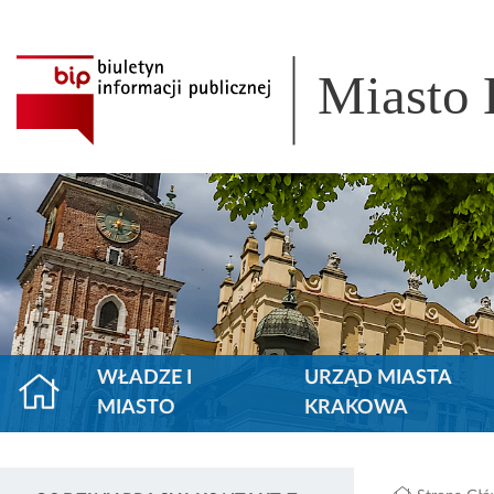
Miasto
WŁADZE I
URZĄD MIASTA
MIASTO
KRAKOWA