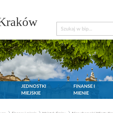
 Kraków
Szukaj w bip
JEDNOSTKI
FINANSE I
MIEJSKIE
MIENIE