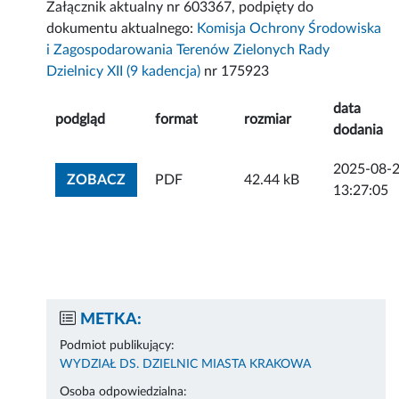
Załącznik aktualny nr 603367, podpięty do
dokumentu aktualnego:
Komisja Ochrony Środowiska
i Zagospodarowania Terenów Zielonych Rady
Dzielnicy XII (9 kadencja)
nr 175923
data
podgląd
format
rozmiar
dodania
2025-08-
ZOBACZ ZAŁĄCZNIK
ZOBACZ
PDF
42.44 kB
13:27:05
METKA:
Podmiot publikujący:
WYDZIAŁ DS. DZIELNIC MIASTA KRAKOWA
Osoba odpowiedzialna: