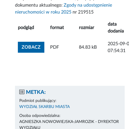
dokumentu aktualnego:
Zgody na udostępnienie
nieruchomości w roku 2025
nr 219515
data
podgląd
format
rozmiar
dodania
2025-09-
ZOBACZ ZAŁĄCZNIK
ZOBACZ
PDF
84.83 kB
07:54:31
METKA:
Podmiot publikujący:
WYDZIAŁ SKARBU MIASTA
Osoba odpowiedzialna:
AGNIESZKA NOWOWIEJSKA-JAMROZIK - DYREKTOR
WYDZIAŁU