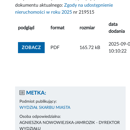
dokumentu aktualnego:
Zgody na udostępnienie
nieruchomości w roku 2025
nr 219515
data
podgląd
format
rozmiar
dodania
2025-09-
ZOBACZ ZAŁĄCZNIK
ZOBACZ
PDF
165.72 kB
10:10:22
METKA:
Podmiot publikujący:
WYDZIAŁ SKARBU MIASTA
Osoba odpowiedzialna:
AGNIESZKA NOWOWIEJSKA-JAMROZIK - DYREKTOR
WYDZIAŁU