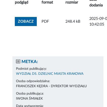
podgląd
format
rozmiar
dodania
2025-09-
ZOBACZ ZAŁĄCZNIK
ZOBACZ
PDF
248.4 kB
10:42:05
METKA:
Podmiot publikujący:
WYDZIAŁ DS. DZIELNIC MIASTA KRAKOWA
Osoba odpowiedzialna:
FRANCISZEK KĘDRA - DYREKTOR WYDZIAŁU
Osoba publikująca:
IWONA ŚMIAŁEK
Data wytworzenia: