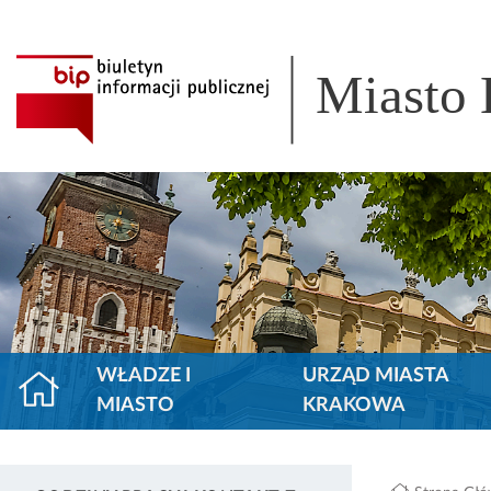
Miasto
WŁADZE I
URZĄD MIASTA
MIASTO
KRAKOWA