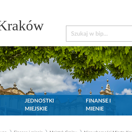
 Kraków
Szukaj w bip
JEDNOSTKI
FINANSE I
MIEJSKIE
MIENIE