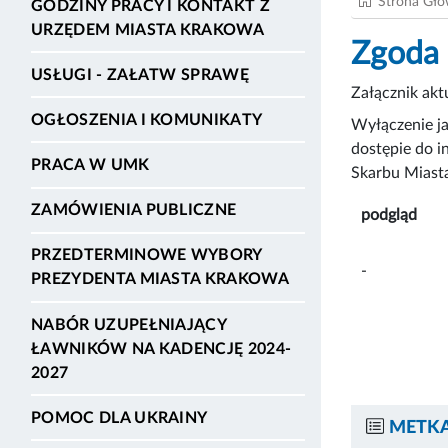
Strona Gł
GODZINY PRACY I KONTAKT Z
URZĘDEM MIASTA KRAKOWA
Zgoda
USŁUGI - ZAŁATW SPRAWĘ
Załącznik ak
OGŁOSZENIA I KOMUNIKATY
Wyłączenie j
dostępie do i
PRACA W UMK
Skarbu Miast
ZAMÓWIENIA PUBLICZNE
podgląd
PRZEDTERMINOWE WYBORY
-
PREZYDENTA MIASTA KRAKOWA
NABÓR UZUPEŁNIAJĄCY
ŁAWNIKÓW NA KADENCJĘ 2024-
2027
POMOC DLA UKRAINY
METKA