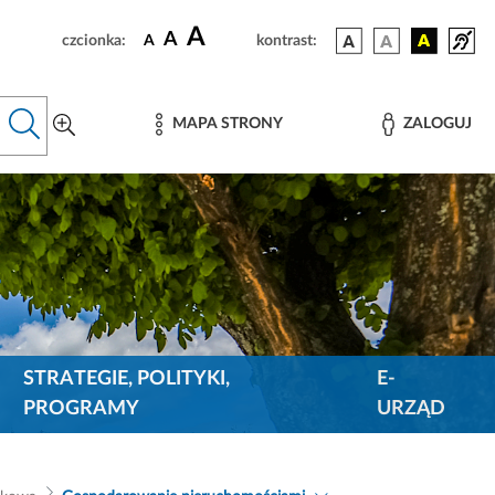
A
A
czcionka:
A
kontrast:
MAPA STRONY
ZALOGUJ
STRATEGIE, POLITYKI,
E-
PROGRAMY
URZĄD