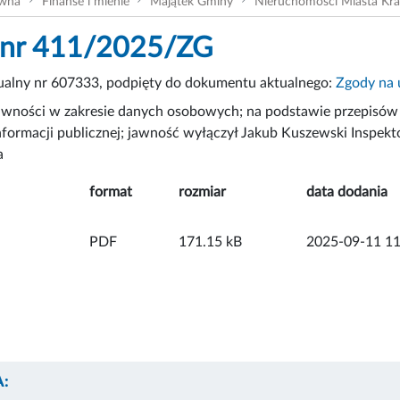
ówna
Finanse i mienie
Majątek Gminy
Nieruchomości Miasta Kr
 nr 411/2025/ZG
tualny nr 607333, podpięty do dokumentu aktualnego:
Zgody na 
awności w zakresie danych osobowych; na podstawie przepisów o
nformacji publicznej; jawność wyłączył Jakub Kuszewski Inspekt
a
format
rozmiar
data dodania
PDF
171.15 kB
2025-09-11 11
: