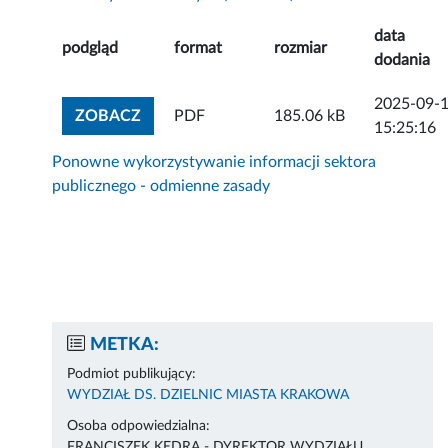
data
podgląd
format
rozmiar
dodania
2025-09-
ZOBACZ ZAŁĄCZNIK
ZOBACZ
PDF
185.06 kB
15:25:16
Ponowne wykorzystywanie informacji sektora
publicznego - odmienne zasady
METKA:
Podmiot publikujący:
WYDZIAŁ DS. DZIELNIC MIASTA KRAKOWA
Osoba odpowiedzialna:
FRANCISZEK KĘDRA - DYREKTOR WYDZIAŁU