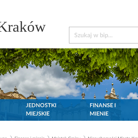
 Kraków
Szukaj w bip
JEDNOSTKI
FINANSE I
MIEJSKIE
MIENIE