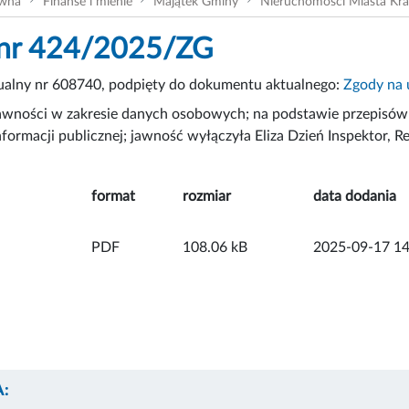
ówna
Finanse i mienie
Majątek Gminy
Nieruchomości Miasta Kr
 nr 424/2025/ZG
tualny nr 608740, podpięty do dokumentu aktualnego:
Zgody na 
awności w zakresie danych osobowych; na podstawie przepisów 
nformacji publicznej; jawność wyłączyła Eliza Dzień Inspektor, 
format
rozmiar
data dodania
PDF
108.06 kB
2025-09-17 14
: