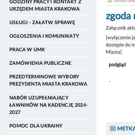
Strona Gł
GODZINY PRACY I KONTAKT Z
URZĘDEM MIASTA KRAKOWA
zgoda
USŁUGI - ZAŁATW SPRAWĘ
Załącznik ak
OGŁOSZENIA I KOMUNIKATY
[wyłączenie j
dostępie do i
PRACA W UMK
Miasta]
ZAMÓWIENIA PUBLICZNE
podgląd
PRZEDTERMINOWE WYBORY
-
PREZYDENTA MIASTA KRAKOWA
NABÓR UZUPEŁNIAJĄCY
ŁAWNIKÓW NA KADENCJĘ 2024-
2027
POMOC DLA UKRAINY
METKA