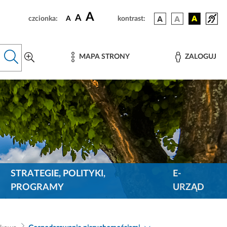
A
A
czcionka:
A
kontrast:
MAPA STRONY
ZALOGUJ
STRATEGIE, POLITYKI,
E-
PROGRAMY
URZĄD