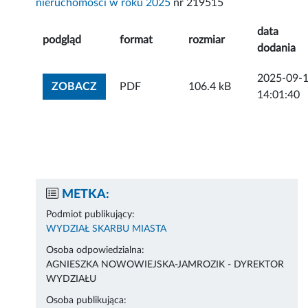
nieruchomości w roku 2025
nr 219515
data
podgląd
format
rozmiar
dodania
2025-09-
ZOBACZ ZAŁĄCZNIK
ZOBACZ
PDF
106.4 kB
14:01:40
METKA:
Podmiot publikujący:
WYDZIAŁ SKARBU MIASTA
Osoba odpowiedzialna:
AGNIESZKA NOWOWIEJSKA-JAMROZIK - DYREKTOR
WYDZIAŁU
Osoba publikująca: