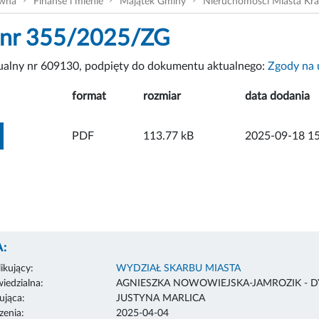
ówna
Finanse i mienie
Majątek Gminy
Nieruchomości Miasta Kr
 nr 355/2025/ZG
tualny nr 609130, podpięty do dokumentu aktualnego:
Zgody na 
format
rozmiar
data dodania
ZOBACZ ZAŁĄCZNIK
PDF
113.77 kB
2025-09-18 15
:
ikujący:
WYDZIAŁ SKARBU MIASTA
edzialna:
AGNIESZKA NOWOWIEJSKA-JAMROZIK - 
ująca:
JUSTYNA MARLICA
enia:
2025-04-04