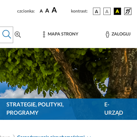
A
A
czcionka:
A
kontrast:
MAPA STRONY
ZALOGUJ
STRATEGIE, POLITYKI,
E-
PROGRAMY
URZĄD