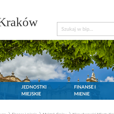
 Kraków
Szukaj w bip
JEDNOSTKI
FINANSE I
MIEJSKIE
MIENIE