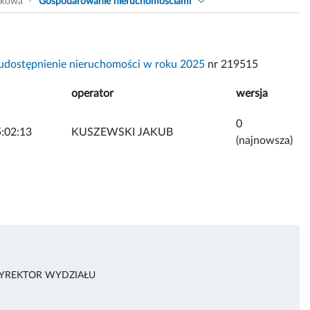
akowa
Gospodarowanie nieruchomościami
udostępnienie nieruchomości w roku 2025
nr 219515
operator
wersja
0
:02:13
KUSZEWSKI JAKUB
(najnowsza)
DYREKTOR WYDZIAŁU