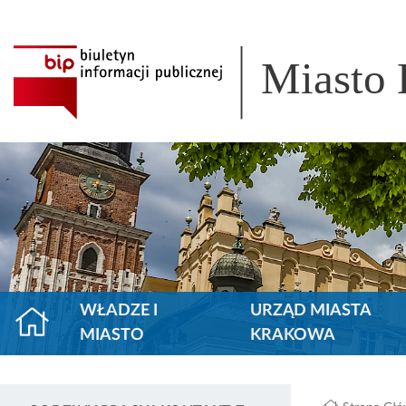
Miasto
WŁADZE I
URZĄD MIASTA
MIASTO
KRAKOWA