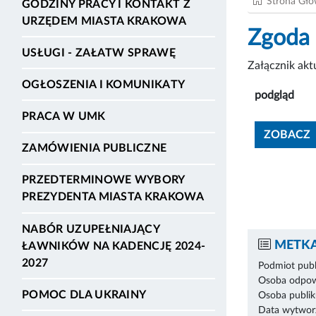
Strona Gł
GODZINY PRACY I KONTAKT Z
URZĘDEM MIASTA KRAKOWA
Zgoda
USŁUGI - ZAŁATW SPRAWĘ
Załącznik ak
OGŁOSZENIA I KOMUNIKATY
podgląd
PRACA W UMK
ZOBACZ
ZAMÓWIENIA PUBLICZNE
PRZEDTERMINOWE WYBORY
PREZYDENTA MIASTA KRAKOWA
NABÓR UZUPEŁNIAJĄCY
METKA
ŁAWNIKÓW NA KADENCJĘ 2024-
2027
Podmiot publ
Osoba odpowi
POMOC DLA UKRAINY
Osoba publik
Data wytworz