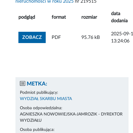
nieruchomości w roku 2025
nr 219515
data
podgląd
format
rozmiar
dodania
2025-09-
ZOBACZ ZAŁĄCZNIK
ZOBACZ
PDF
95.76 kB
13:24:06
METKA:
Podmiot publikujący:
WYDZIAŁ SKARBU MIASTA
Osoba odpowiedzialna:
AGNIESZKA NOWOWIEJSKA-JAMROZIK - DYREKTOR
WYDZIAŁU
Osoba publikująca: