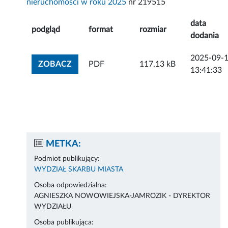
nieruchomości w roku 2025
nr 219515
data
podgląd
format
rozmiar
dodania
2025-09-
ZOBACZ ZAŁĄCZNIK
ZOBACZ
PDF
117.13 kB
13:41:33
METKA:
Podmiot publikujący:
WYDZIAŁ SKARBU MIASTA
Osoba odpowiedzialna:
AGNIESZKA NOWOWIEJSKA-JAMROZIK - DYREKTOR
WYDZIAŁU
Osoba publikująca: