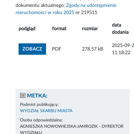
dokumentu aktualnego:
Zgody na udostępnienie
nieruchomości w roku 2025
nr 219515
data
podgląd
format
rozmiar
dodania
2025-09-
ZOBACZ ZAŁĄCZNIK
ZOBACZ
PDF
278.57 kB
11:18:22
METKA:
Podmiot publikujący:
WYDZIAŁ SKARBU MIASTA
Osoba odpowiedzialna:
AGNIESZKA NOWOWIEJSKA-JAMROZIK - DYREKTOR
WYDZIAŁU