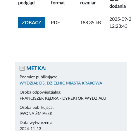
podgląd
format
rozmiar
dodania
2025-09-
ZOBACZ ZAŁĄCZNIK
ZOBACZ
PDF
188.35 kB
12:23:43
METKA:
Podmiot publikujący:
WYDZIAŁ DS. DZIELNIC MIASTA KRAKOWA
Osoba odpowiedzialna:
FRANCISZEK KĘDRA - DYREKTOR WYDZIAŁU
Osoba publikująca:
IWONA ŚMIAŁEK
Data wytworzenia:
2024-11-13