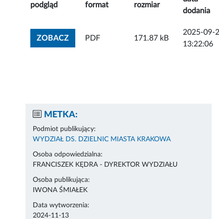
podgląd
format
rozmiar
dodania
2025-09-
ZOBACZ ZAŁĄCZNIK
ZOBACZ
PDF
171.87 kB
13:22:06
METKA:
Podmiot publikujący:
WYDZIAŁ DS. DZIELNIC MIASTA KRAKOWA
Osoba odpowiedzialna:
FRANCISZEK KĘDRA - DYREKTOR WYDZIAŁU
Osoba publikująca:
IWONA ŚMIAŁEK
Data wytworzenia:
2024-11-13