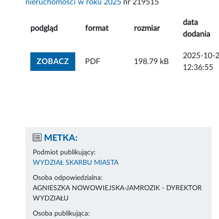
nieruchomości w roku 2025
nr 219515
data
podgląd
format
rozmiar
dodania
2025-10-
ZOBACZ ZAŁĄCZNIK
ZOBACZ
PDF
198.79 kB
12:36:55
METKA:
Podmiot publikujący:
WYDZIAŁ SKARBU MIASTA
Osoba odpowiedzialna:
AGNIESZKA NOWOWIEJSKA-JAMROZIK - DYREKTOR
WYDZIAŁU
Osoba publikująca: