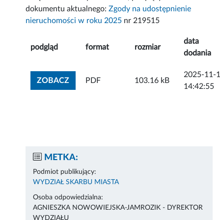
dokumentu aktualnego:
Zgody na udostępnienie
nieruchomości w roku 2025
nr 219515
data
podgląd
format
rozmiar
dodania
2025-11-
ZOBACZ ZAŁĄCZNIK
ZOBACZ
PDF
103.16 kB
14:42:55
METKA:
Podmiot publikujący:
WYDZIAŁ SKARBU MIASTA
Osoba odpowiedzialna:
AGNIESZKA NOWOWIEJSKA-JAMROZIK - DYREKTOR
WYDZIAŁU