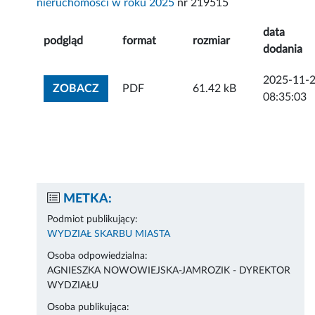
nieruchomości w roku 2025
nr 219515
data
podgląd
format
rozmiar
dodania
2025-11-
ZOBACZ ZAŁĄCZNIK
ZOBACZ
PDF
61.42 kB
08:35:03
METKA:
Podmiot publikujący:
WYDZIAŁ SKARBU MIASTA
Osoba odpowiedzialna:
AGNIESZKA NOWOWIEJSKA-JAMROZIK - DYREKTOR
WYDZIAŁU
Osoba publikująca: