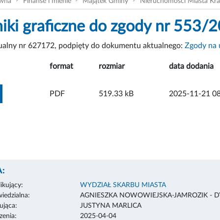
ówna
Finanse i mienie
Majątek Gminy
Nieruchomości Miasta Kr
niki graficzne do zgody nr 553
tualny nr 627172, podpięty do dokumentu aktualnego:
Zgody na 
format
rozmiar
data dodania
ZOBACZ ZAŁĄCZNIK
PDF
519.33 kB
2025-11-21 08
:
ikujący:
WYDZIAŁ SKARBU MIASTA
edzialna:
AGNIESZKA NOWOWIEJSKA-JAMROZIK - 
ująca:
JUSTYNA MARLICA
enia:
2025-04-04