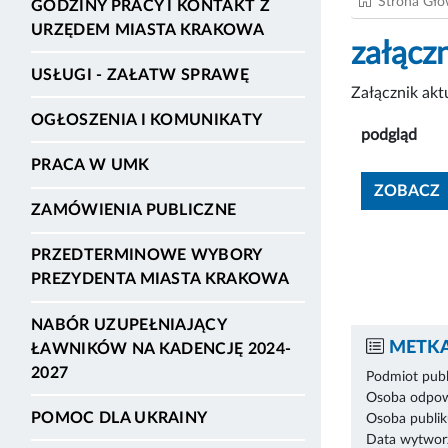
Strona Gł
GODZINY PRACY I KONTAKT Z
URZĘDEM MIASTA KRAKOWA
załącz
USŁUGI - ZAŁATW SPRAWĘ
Załącznik ak
OGŁOSZENIA I KOMUNIKATY
podgląd
PRACA W UMK
ZOBACZ
ZAMÓWIENIA PUBLICZNE
PRZEDTERMINOWE WYBORY
PREZYDENTA MIASTA KRAKOWA
NABÓR UZUPEŁNIAJĄCY
METKA
ŁAWNIKÓW NA KADENCJĘ 2024-
2027
Podmiot publ
Osoba odpowi
POMOC DLA UKRAINY
Osoba publik
Data wytworz