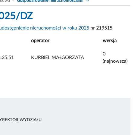
akowa
Gospodarowanie nieruchomościami
/2025/DZ
udostępnienie nieruchomości w roku 2025
nr 219515
operator
wersja
0
:35:51
KURBIEL MAŁGORZATA
(najnowsza)
DYREKTOR WYDZIAŁU