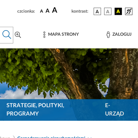
A
A
czcionka:
A
kontrast:
MAPA STRONY
ZALOGUJ
STRATEGIE, POLITYKI,
E-
PROGRAMY
URZĄD