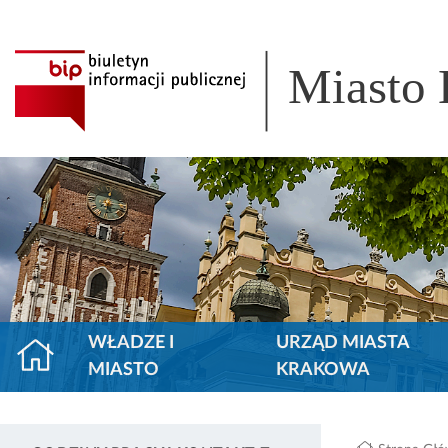
Miasto
WŁADZE I
URZĄD MIASTA
MIASTO
KRAKOWA