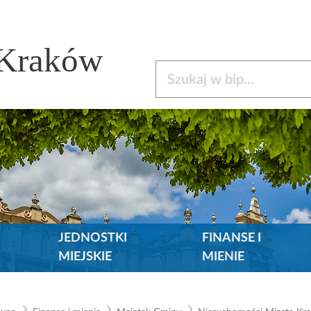
 Kraków
Szukaj w bip
JEDNOSTKI
FINANSE I
MIEJSKIE
MIENIE