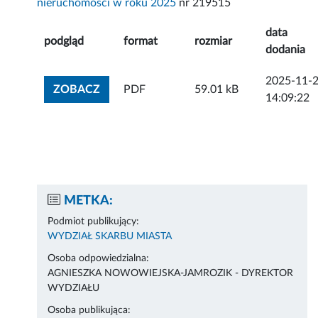
nieruchomości w roku 2025
nr 219515
data
podgląd
format
rozmiar
dodania
2025-11-
ZOBACZ ZAŁĄCZNIK
ZOBACZ
PDF
59.01 kB
14:09:22
METKA:
Podmiot publikujący:
WYDZIAŁ SKARBU MIASTA
Osoba odpowiedzialna:
AGNIESZKA NOWOWIEJSKA-JAMROZIK - DYREKTOR
WYDZIAŁU
Osoba publikująca: