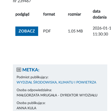
nr 239467
data
podgląd
format
rozmiar
dodania
2026-01-
ZOBACZ ZAŁĄCZNIK
ZOBACZ
PDF
1.05 MB
11:30:30
METKA:
Podmiot publikujący:
WYDZIAŁ ŚRODOWISKA, KLIMATU I POWIETRZA
Osoba odpowiedzialna:
MAŁGORZATA MRUGAŁA - DYREKTOR WYDZIAŁU
Osoba publikująca:
ANNA KULA