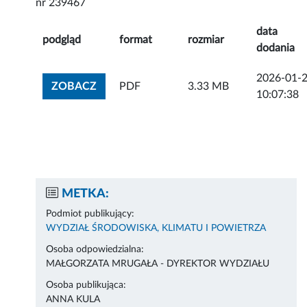
nr 239467
data
podgląd
format
rozmiar
dodania
2026-01-
ZOBACZ ZAŁĄCZNIK
ZOBACZ
PDF
3.33 MB
10:07:38
METKA:
Podmiot publikujący:
WYDZIAŁ ŚRODOWISKA, KLIMATU I POWIETRZA
Osoba odpowiedzialna:
MAŁGORZATA MRUGAŁA - DYREKTOR WYDZIAŁU
Osoba publikująca:
ANNA KULA