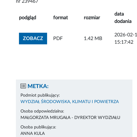
nr 239467
data
podgląd
format
rozmiar
dodania
2026-02-
ZOBACZ ZAŁĄCZNIK
ZOBACZ
PDF
1.42 MB
15:17:42
METKA:
Podmiot publikujący:
WYDZIAŁ ŚRODOWISKA, KLIMATU I POWIETRZA
Osoba odpowiedzialna:
MAŁGORZATA MRUGAŁA - DYREKTOR WYDZIAŁU
Osoba publikująca:
ANNA KULA