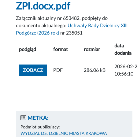
ZPI.docx.pdf
Załącznik aktualny nr 653482, podpięty do
dokumentu aktualnego:
Uchwały Rady Dzielnicy XIII
Podgórze (2026 rok)
nr 235051
data
podgląd
format
rozmiar
dodania
2026-02-
ZOBACZ ZAŁĄCZNIK
ZOBACZ
PDF
286.06 kB
10:56:10
METKA:
Podmiot publikujący:
WYDZIAŁ DS. DZIELNIC MIASTA KRAKOWA