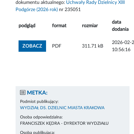
dokumentu aktualnego:
Uchwały Rady Dzielnicy XIII
Podgórze (2026 rok)
nr 235051
data
podgląd
format
rozmiar
dodania
2026-02-
ZOBACZ ZAŁĄCZNIK
ZOBACZ
PDF
311.71 kB
10:56:16
METKA:
Podmiot publikujący:
WYDZIAŁ DS. DZIELNIC MIASTA KRAKOWA
Osoba odpowiedzialna:
FRANCISZEK KĘDRA - DYREKTOR WYDZIAŁU
Osoba publikująca: