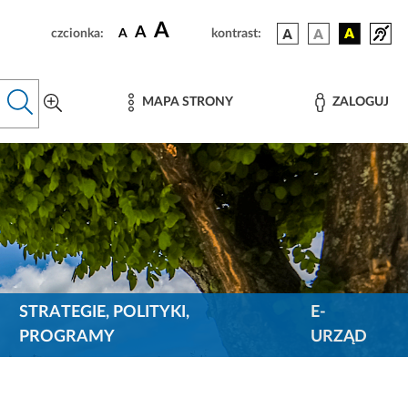
A
A
czcionka:
A
kontrast:
MAPA STRONY
ZALOGUJ
STRATEGIE, POLITYKI,
E-
PROGRAMY
URZĄD