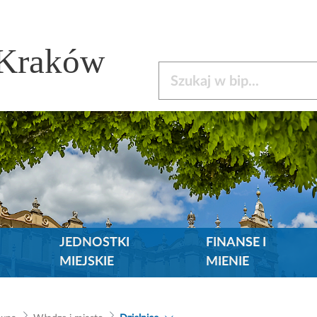
 Kraków
Szukaj w bip
JEDNOSTKI
FINANSE I
MIEJSKIE
MIENIE