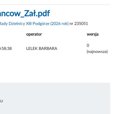
ancow_Zał.pdf
ady Dzielnicy XIII Podgórze (2026 rok)
nr 235051
operator
wersja
0
:58:38
LELEK BARBARA
(najnowsza)
ŁU