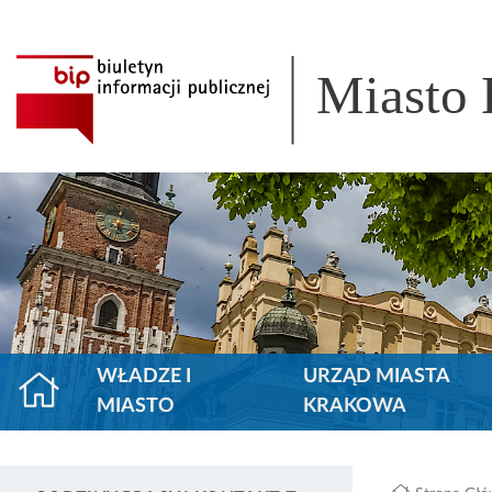
Miasto
WŁADZE I
URZĄD MIASTA
MIASTO
KRAKOWA