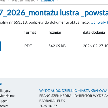
ówna
Władze i miasto
Dzielnice
_2026_montażu lustra _powst
tualny nr 653518, podpięty do dokumentu aktualnego:
Uchwały R
format
rozmiar
data dodania
ZOBACZ ZAŁĄCZNIK
PDF
542.09 kB
2026-02-27 10
:
ikujący:
WYDZIAŁ DS. DZIELNIC MIASTA KRAKOWA
edzialna:
FRANCISZEK KĘDRA - DYREKTOR WYDZIA
ująca:
BARBARA LELEK
enia:
2025-10-27