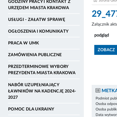
Strona Gł
GODZINY PRACY I KONTAKT Z
URZĘDEM MIASTA KRAKOWA
29_477
USŁUGI - ZAŁATW SPRAWĘ
Załącznik ak
OGŁOSZENIA I KOMUNIKATY
podgląd
PRACA W UMK
ZOBACZ
ZAMÓWIENIA PUBLICZNE
PRZEDTERMINOWE WYBORY
PREZYDENTA MIASTA KRAKOWA
NABÓR UZUPEŁNIAJĄCY
METKA
ŁAWNIKÓW NA KADENCJĘ 2024-
2027
Podmiot publ
Osoba odpowi
POMOC DLA UKRAINY
Osoba publik
Data wytworz