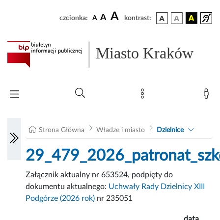
A
A
czcionka:
A
kontrast:
Miasto Kraków
Strona Główna
Władze i miasto
Dzielnice
29_479_2026_patronat_szko
Załącznik aktualny nr 653524, podpięty do
dokumentu aktualnego:
Uchwały Rady Dzielnicy XIII
Podgórze (2026 rok)
nr 235051
data