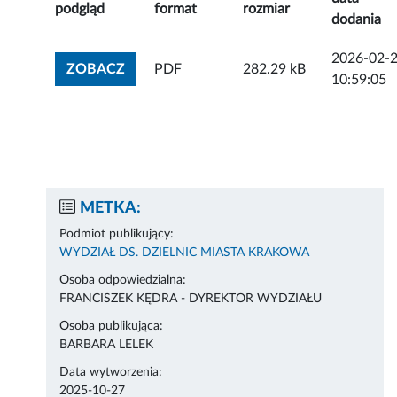
podgląd
format
rozmiar
dodania
2026-02-
ZOBACZ ZAŁĄCZNIK
ZOBACZ
PDF
282.29 kB
10:59:05
METKA:
Podmiot publikujący:
WYDZIAŁ DS. DZIELNIC MIASTA KRAKOWA
Osoba odpowiedzialna:
FRANCISZEK KĘDRA - DYREKTOR WYDZIAŁU
Osoba publikująca:
BARBARA LELEK
Data wytworzenia:
2025-10-27