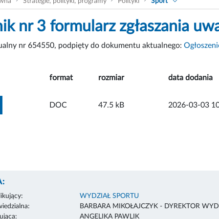
ówna
Strategie, polityki, programy
Polityki
Sport
nik nr 3 formularz zgłaszania uw
tualny nr 654550, podpięty do dokumentu aktualnego:
Ogłoszenie
format
rozmiar
data dodania
ZOBACZ ZAŁĄCZNIK
DOC
47.5 kB
2026-03-03 10
:
ikujący:
WYDZIAŁ SPORTU
edzialna:
BARBARA MIKOŁAJCZYK - DYREKTOR WYD
ująca:
ANGELIKA PAWLIK