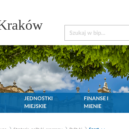
 Kraków
Szukaj w bip
JEDNOSTKI
FINANSE I
MIEJSKIE
MIENIE