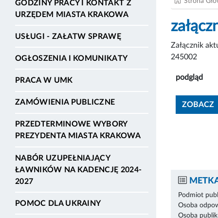
Strona Gł
GODZINY PRACY I KONTAKT Z
URZĘDEM MIASTA KRAKOWA
załącz
USŁUGI - ZAŁATW SPRAWĘ
Załącznik ak
245002
OGŁOSZENIA I KOMUNIKATY
podgląd
PRACA W UMK
ZAMÓWIENIA PUBLICZNE
ZOBACZ
PRZEDTERMINOWE WYBORY
PREZYDENTA MIASTA KRAKOWA
NABÓR UZUPEŁNIAJĄCY
ŁAWNIKÓW NA KADENCJĘ 2024-
METKA
2027
Podmiot publ
POMOC DLA UKRAINY
Osoba odpowi
Osoba publik