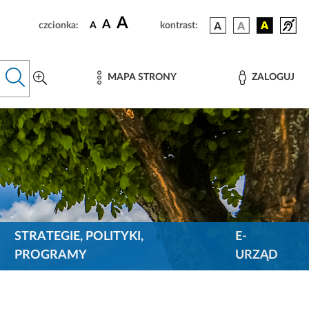
A
A
czcionka:
A
kontrast:
MAPA STRONY
ZALOGUJ
STRATEGIE, POLITYKI,
E-
PROGRAMY
URZĄD