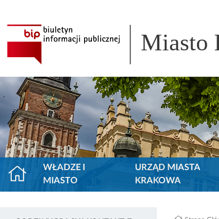
Miasto
WŁADZE I
URZĄD MIASTA
MIASTO
KRAKOWA