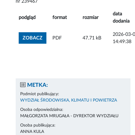
nr 239467
data
podgląd
format
rozmiar
dodania
2026-03-
ZOBACZ ZAŁĄCZNIK
ZOBACZ
PDF
47.71 kB
14:49:38
METKA:
Podmiot publikujący:
WYDZIAŁ ŚRODOWISKA, KLIMATU I POWIETRZA
Osoba odpowiedzialna:
MAŁGORZATA MRUGAŁA - DYREKTOR WYDZIAŁU
Osoba publikująca:
ANNA KULA