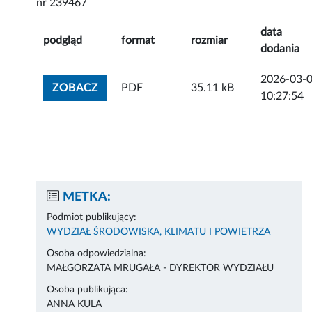
nr 239467
data
podgląd
format
rozmiar
dodania
2026-03-
ZOBACZ ZAŁĄCZNIK
ZOBACZ
PDF
35.11 kB
10:27:54
METKA:
Podmiot publikujący:
WYDZIAŁ ŚRODOWISKA, KLIMATU I POWIETRZA
Osoba odpowiedzialna:
MAŁGORZATA MRUGAŁA - DYREKTOR WYDZIAŁU
Osoba publikująca:
ANNA KULA